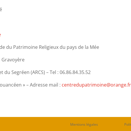
é
e
rde du Patrimoine Religieux du pays de la Mée
a Gravoyère
t du Segréen (ARCS) – Tel : 06.86.84.35.52
Pouancéen » – Adresse mail :
centredupatrimoine@orange.f
Mentions légales
Poli