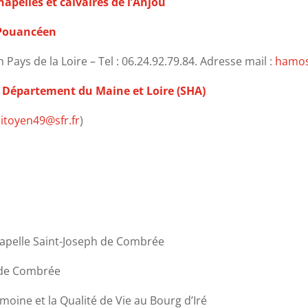
apelles et calvaires de l’Anjou
 Pouancéen
ays de la Loire – Tel : 06.24.92.79.84. Adresse mail :
hamos
du Département du Maine et Loire (SHA)
itoyen49@sfr.fr
)
hapelle Saint-Joseph de Combrée
r de Combrée
imoine et la Qualité de Vie au Bourg d’Iré