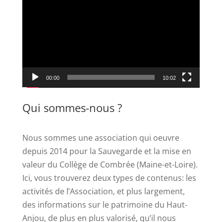
vidéo
00:00
10:02
Qui sommes-nous ?
Nous sommes une association qui oeuvre
depuis 2014 pour la Sauvegarde et la mise en
valeur du Collège de Combrée (Maine-et-Loire).
Ici, vous trouverez deux types de contenus: les
activités de l’Association, et plus largement,
des informations sur le patrimoine du Haut-
Anjou, de plus en plus valorisé, qu’il nous