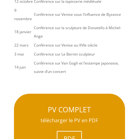
12 octobre
Conférence sur la tapisserie médiévale
9
Conférence sur Venise sous l’influence de Byzance
novembre
Conférence sur la sculpture de Donatello à Michel-
18 janvier
Ange
22 mars
Conférence sur Venise au XVIe siècle
3 mai
Conférence sur Le Bernin sculpteur
Conférence sur Van Gogh et l’estampe japonaise,
14 juin
suivie d’un concert
PV COMPLET
télécharger le PV en PDF
PDF