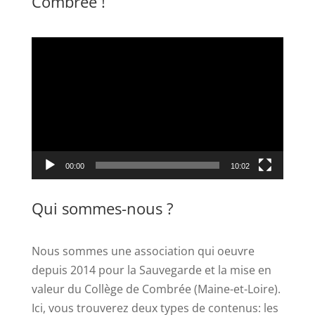
Combrée !
Lecteur
vidéo
00:00
10:02
Qui sommes-nous ?
Nous sommes une association qui oeuvre
depuis 2014 pour la Sauvegarde et la mise en
valeur du Collège de Combrée (Maine-et-Loire).
Ici, vous trouverez deux types de contenus: les