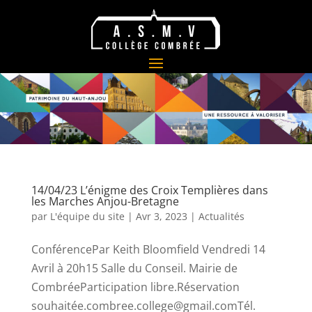
14/04/23 L’énigme des Croix Templières dans
les Marches Anjou-Bretagne
par
L'équipe du site
|
Avr 3, 2023
|
Actualités
ConférencePar Keith Bloomfield Vendredi 14
Avril à 20h15 Salle du Conseil. Mairie de
CombréeParticipation libre.Réservation
souhaitée.combree.college@gmail.comTél.