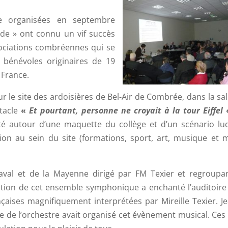
ne organisées en septembre
de » ont connu un vif succès
ssociations combréennes qui se
 bénévoles originaires de 19
 France.
r le site des ardoisières de Bel-Air de Combrée, dans la sal
tacle
«
Et pourtant, personne ne croyait à la tour Eiffel
té autour d’une maquette du collège et d’un scénario lu
tion au sein du site (formations, sport, art, musique et
aval et de la Mayenne dirigé par FM Texier et regroupa
tation de cet ensemble symphonique a enchanté l’auditoire
çaises magnifiquement interprétées par Mireille Texier. J
de l’orchestre avait organisé cet évènement musical. Ces