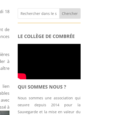
di 18
nt de
LE COLLÈGE DE COMBRÉE
tances
ières
der à
aître
 lien
QUI SOMMES NOUS ?
ables
Nous sommes une association qui
 avec
oeuvre depuis 2014 pour la
ssé à
Sauvegarde et la mise en valeur du