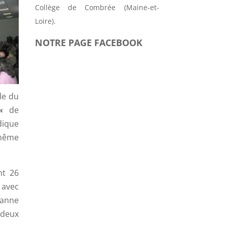
Collège de Combrée (Maine-et-
Loire).
NOTRE PAGE FACEBOOK
le du
«
de
dique
 même
nt 26
 avec
eanne
 deux